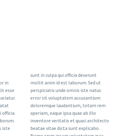
sunt in culpa qui officia deserunt
or in
mollit anim id est laborum. Sed ut
it esse
perspiciatis unde omnis iste natus
ariatur.
error sit voluptatem accusantium
datat
doloremque laudantium, totam rem
 officia
aperiam, eaque ipsa quae ab illo
aborum.
inventore veritatis et quasi architecto
 iste
beatae vitae dicta sunt explicabo.
Nemo enim ipsam voluptatem quia