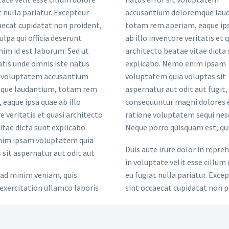
t nulla pariatur. Excepteur
accusantium doloremque lau
aecat cupidatat non proident,
totam rem aperiam, eaque ip
ulpa qui officia deserunt
ab illo inventore veritatis et 
nim id est laborum. Sed ut
architecto beatae vitae dicta
atis unde omnis iste natus
explicabo. Nemo enim ipsam
t voluptatem accusantium
voluptatem quia voluptas sit
que laudantium, totam rem
aspernatur aut odit aut fugit,
 eaque ipsa quae ab illo
consequuntur magni dolores e
e veritatis et quasi architecto
ratione voluptatem sequi nes
itae dicta sunt explicabo.
Neque porro quisquam est, qui
im ipsam voluptatem quia
Duis aute irure dolor in repre
 sit aspernatur aut odit aut
in voluptate velit esse cillum
ad minim veniam, quis
eu fugiat nulla pariatur. Exce
exercitation ullamco laboris
sint occaecat cupidatat non p