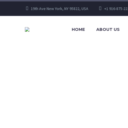
19th Ave New York, NY 95822, USA
+1 916-875-22
HOME
ABOUT US
BIG ID