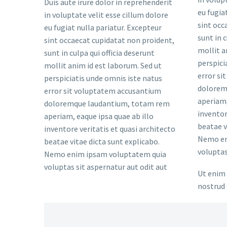
Duis aute irure dolor in reprehenderit
eu fugia
in voluptate velit esse cillum dolore
sint occ
eu fugiat nulla pariatur. Excepteur
sunt in c
sint occaecat cupidatat non proident,
mollit a
sunt in culpa qui officia deserunt
perspici
mollit anim id est laborum. Sed ut
error si
perspiciatis unde omnis iste natus
dolorem
error sit voluptatem accusantium
aperiam,
doloremque laudantium, totam rem
inventor
aperiam, eaque ipsa quae ab illo
beatae v
inventore veritatis et quasi architecto
Nemo en
beatae vitae dicta sunt explicabo.
voluptas
Nemo enim ipsam voluptatem quia
voluptas sit aspernatur aut odit aut
Ut enim 
nostrud 