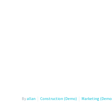
H
By
allan
Construction (Demo)
Marketing (Demo