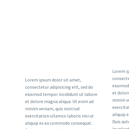
Lorem ip
consecte
Lorem ipsum dolor sit amet,
eiusmod 
consectetur adipisicing elit, sed do
et dolor
eiusmod tempor incididunt ut labore
minim v
et dolore magna aliqua. Ut enim ad
exercita
minim veniam, quis nostrud
aliquip
exercitation ullamco laboris nisi ut
Duis aut
aliquip ex ea commodo consequat.
in volup