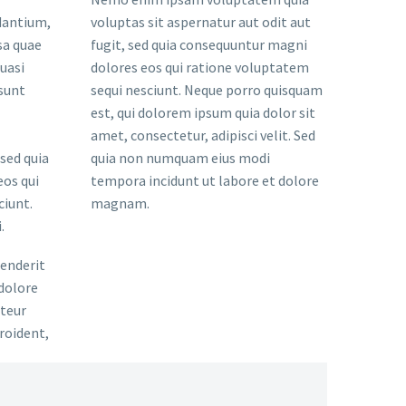
dantium,
voluptas sit aspernatur aut odit aut
sa quae
fugit, sed quia consequuntur magni
quasi
dolores eos qui ratione voluptatem
 sunt
sequi nesciunt. Neque porro quisquam
est, qui dolorem ipsum quia dolor sit
amet, consectetur, adipisci velit. Sed
 sed quia
quia non numquam eius modi
os qui
tempora incidunt ut labore et dolore
ciunt.
magnam.
.
henderit
 dolore
pteur
roident,