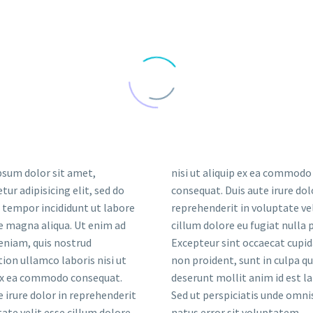
sum dolor sit amet,
nisi ut aliquip ex ea commodo
tur adipisicing elit, sed do
consequat. Duis aute irure dol
tempor incididunt ut labore
reprehenderit in voluptate vel
e magna aliqua. Ut enim ad
cillum dolore eu fugiat nulla p
eniam, quis nostrud
Excepteur sint occaecat cupi
tion ullamco laboris nisi ut
non proident, sunt in culpa qui
 ex ea commodo consequat.
deserunt mollit anim id est l
e irure dolor in reprehenderit
Sed ut perspiciatis unde omnis
tate velit esse cillum dolore
natus error sit voluptatem