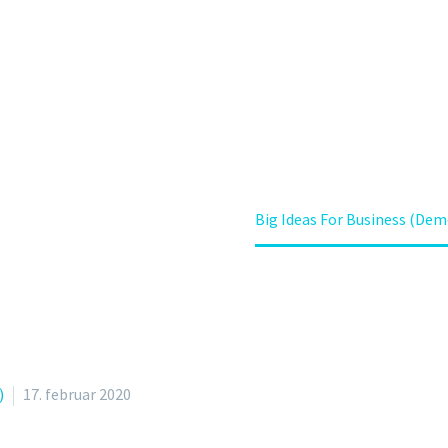
(DEMO)
ome
Construction (Demo)
Big Ideas For Business (Dem
)
17. februar 2020