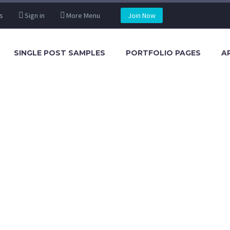
s
Sign in
More Menu
Join Now
SINGLE POST SAMPLES
PORTFOLIO PAGES
A
USINESS