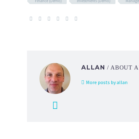
Finance (Demo)
Investments (Demo)
Manage
ALLAN
/ ABOUT 
More posts by allan